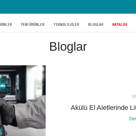
.
.
.
.
RÜNLER
YENİ ÜRÜNLER
TEKNOLOJİLER
BLOGLAR
KATALOG
Bloglar
1
Akülü El Aletlerinde L
De