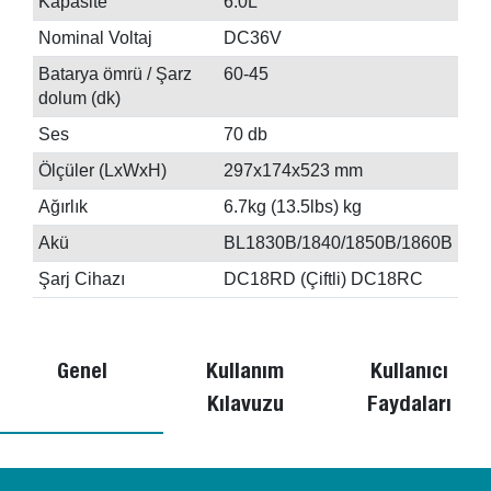
Kapasite
6.0L
Nominal Voltaj
DC36V
Batarya ömrü / Şarz
60-45
dolum (dk)
Ses
70 db
Ölçüler (LxWxH)
297x174x523 mm
Ağırlık
6.7kg (13.5lbs) kg
Akü
BL1830B/1840/1850B/1860B
Şarj Cihazı
DC18RD (Çiftli) DC18RC
Genel
Kullanım
Kullanıcı
Kılavuzu
Faydaları