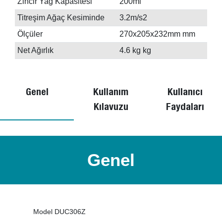
Zincir Yağ Kapasitesi
200ml
Titreşim Ağaç Kesiminde
3.2m/s2
Ölçüler
270x205x232mm mm
Net Ağırlık
4.6 kg kg
Genel
Kullanım
Kullanıcı
Kılavuzu
Faydaları
Genel
Model DUC306Z