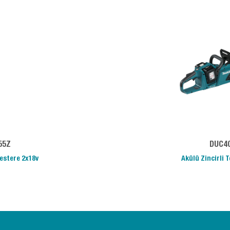
55Z
DUC4
Testere 2x18v
Akülü Zincirli 