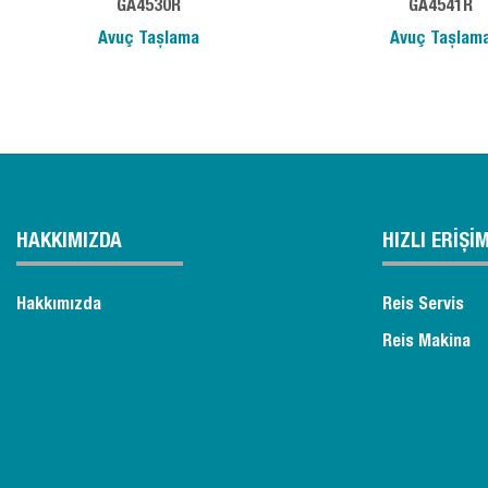
GA4530R
GA4541R
Avuç Taşlama
Avuç Taşlam
HAKKIMIZDA
HIZLI ERİŞİ
Hakkımızda
Reis Servis
Reis Makina