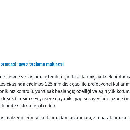
rformanslı avuç taşlama makinesi
rde kesme ve taşlama işlemleri için tasarlanmış, yüksek perform
sici/aşındırıcı/elmas 125 mm disk çapı ile profesyonel kullanıml
onik hız kontrolü, yumuşak başlangıç özelliği ve aşırı yük korumas
düşük titreşim seviyesi ve dayanıklı yapısı sayesinde uzun sürel
lerinde sıklıkla tercih edilir.
taş malzemelerin su kullanmadan taşlanması, zımparalanması, tel