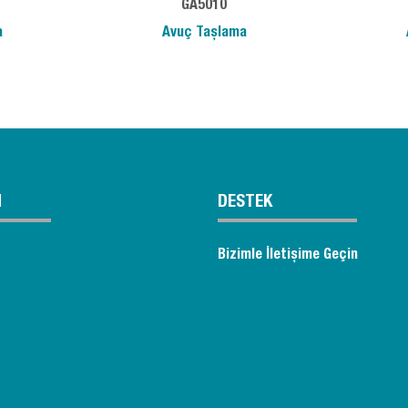
GA5010
a
Avuç Taşlama
M
DESTEK
Bizimle İletişime Geçin