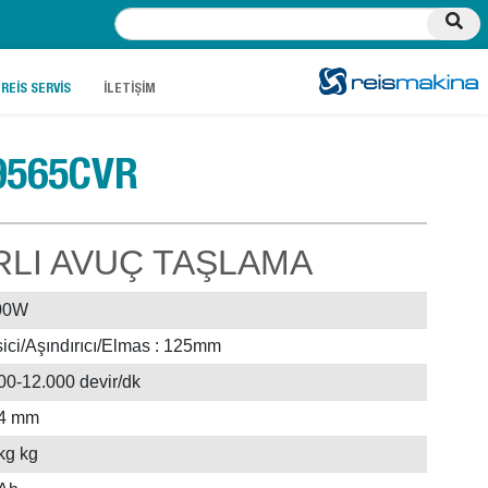
.
.
REİS SERVİS
İLETİŞİM
9565CVR
RLI AVUÇ TAŞLAMA
00W
ici/Aşındırıcı/Elmas : 125mm
00-12.000 devir/dk
4 mm
kg kg