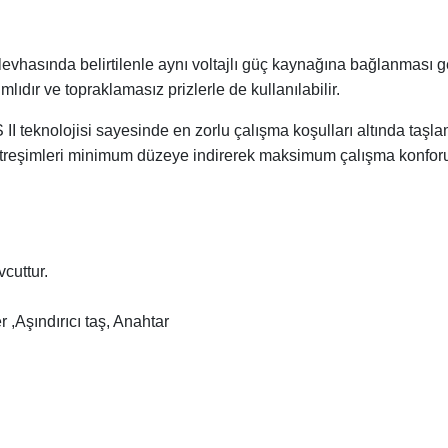
 levhasında belirtilenle aynı voltajlı güç kaynağına bağlanması g
tımlıdır ve topraklamasız prizlerle de kullanılabilir.
S II teknolojisi sayesinde en zorlu çalışma koşulları altında taş
itreşimleri minimum düzeye indirerek maksimum çalışma konforu
cuttur.
 ,Aşındırıcı taş, Anahtar