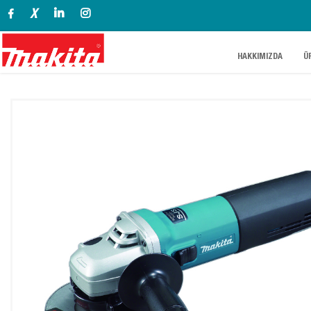
X
.
.
HAKKIMIZDA
Ü