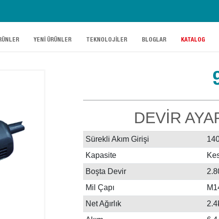
.
.
.
.
RÜNLER
YENİ ÜRÜNLER
TEKNOLOJİLER
BLOGLAR
KATALOG
DEVİR AYA
Sürekli Akım Girişi
14
Kapasite
Kes
Boşta Devir
2.8
Mil Çapı
M1
Net Ağırlık
2.4