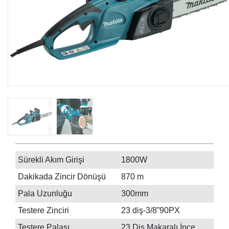
Sürekli Akım Girişi
1800W
Dakikada Zincir Dönüşü
870 m
Pala Uzunluğu
300mm
Testere Zinciri
23 diş-3/8”90PX
Testere Palası
23 Diş Makaralı İnce