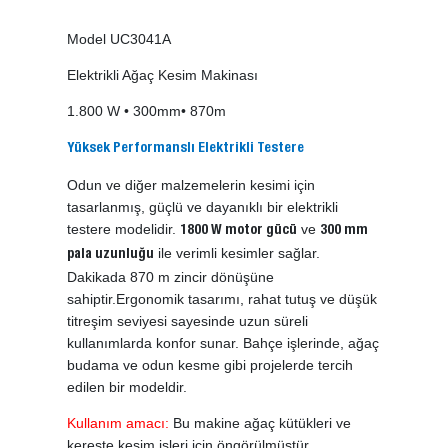
Model UC3041A
Elektrikli Ağaç Kesim Makinası
1.800 W • 300mm• 870m
Yüksek Performanslı Elektrikli Testere
Odun ve diğer malzemelerin kesimi için
tasarlanmış, güçlü ve dayanıklı bir elektrikli
testere modelidir.
ve
1800 W motor gücü
300 mm
ile verimli kesimler sağlar.
pala uzunluğu
Dakikada 870 m zincir dönüşüne
sahiptir.Ergonomik tasarımı, rahat tutuş ve düşük
titreşim seviyesi sayesinde uzun süreli
kullanımlarda konfor sunar. Bahçe işlerinde, ağaç
budama ve odun kesme gibi projelerde tercih
edilen bir modeldir.
Kullanım amacı:
Bu makine ağaç kütükleri ve
kereste kesim işleri için öngörülmüştür.