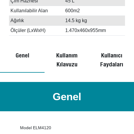
Çim Haznesi
45 L
Kullanılabilir Alan
600m2
Ağırlık
14.5 kg kg
Ölçüler (LxWxH)
1.470x460x955mm
Genel
Kullanım
Kullanıcı
Kılavuzu
Faydaları
Genel
Model ELM4120