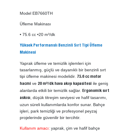
Model EB7660TH
Üfleme Makinası
• 75.6 cc •20 m³/dk
Yüksek Performanslı Benzinli Sırt Tipi Üfleme
Makinesi
Yaprak üfleme ve temizlik işlemleri için
tasarlanmış, güçlü ve dayanıklı bir benzinli sırt
tipi üfleme makinesi modelidir.
75.6 cc motor
ve
ile geniş
hacmi
20 m³/dk hava akışı kapasitesi
alanlarda etkili bir temizlik sağlar.
Ergonomik sırt
, düşük titreşim seviyesi ve hafif tasarımı,
askısı
uzun süreli kullanımlarda konfor sunar. Bahçe
işleri, park temizliği ve profesyonel peyzaj
projelerinde güvenilir bir tercihtir.
Kullanım amacı:
yaprak, çim ve hafif bahçe