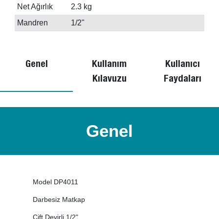
Net Ağırlık
2.3 kg
Mandren
1/2"
Genel
Kullanım
Kullanıcı
Kılavuzu
Faydaları
Genel
Model DP4011
Darbesiz Matkap
Çift Devirli 1/2"