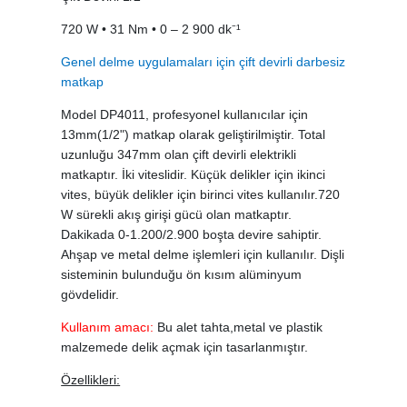
720 W • 31 Nm • 0 – 2 900 dk⁻¹
Genel delme uygulamaları için çift devirli darbesiz
matkap
Model DP4011, profesyonel kullanıcılar için
13mm(1/2") matkap olarak geliştirilmiştir. Total
uzunluğu 347mm olan çift devirli elektrikli
matkaptır. İki viteslidir. Küçük delikler için ikinci
vites, büyük delikler için birinci vites kullanılır.720
W sürekli akış girişi gücü olan matkaptır.
Dakikada 0-1.200/2.900 boşta devire sahiptir.
Ahşap ve metal delme işlemleri için kullanılır. Dişli
sisteminin bulunduğu ön kısım alüminyum
gövdelidir.
Kullanım amacı:
Bu alet tahta,metal ve plastik
malzemede delik açmak için tasarlanmıştır.
Özellikleri: