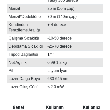
Yatay 360 derece
Menzil
25 m (50m çap)
Menzil*Dedektörle
70 m (140m çap)
Kendinden
+-4 derece
Terazileme Aralığı
Çalışma Sıcaklığı
-10-50 derece
Depolama Sıcaklığı
-25-70 derece
Tripod Bağlantısı
1/4"
Net Ağırlık
0,99-1,2 kg
Pil
Lityum İyon
Lazer Dalga Boyu
630-645 nm
Lazer Çıkış Gücü
< 2.0 mW
Genel
Kullanım
Kullanıcı