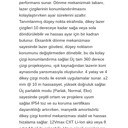
performans sunar. Dönme mekanizmalı tabanı,
lazer çizgilerinin konumlandırılmasını
kolaylaştırırken ayar sürelerini azaltır.
Tanımlanmış düşey nokta etrafında, dikey lazer
çizgileri 10 dereceye kadar sağa veya sola
döndürülebilir ve hassas ayar için bir kadran
bulunur. Eksantrik dönme mekanizması
sayesinde lazer gövdesi, düşey noktanın
konumunu değiştirmeden dönebilir, bu da kolay
çizgi konumlandırma sağlar.Üç tam 360 derece
çizgi projeksiyonu, ışık kaynağından lazerin koni
aynasında yansımasıyla oluşturulur. 4 yatay ve 4
dikey çizgi modu ile esnek uygulamalar sunar. ±2
mm @ 10 m hassasiyet, yüksek doğruluk sağlar.
Üç parlaklık modu (Parlak, Normal, Eko)
sayesinde çeşitli ortam ve projelere uyum
sağlar.IP54 toz ve su koruma sertifikası
dayanıklılığı artırırken, manyetik amortisörlü
dikey çizgi kontrol mekanizması stabil ve hassas
hizalama sağlar. 12Vmax CXT Li-Ion akü veya 8