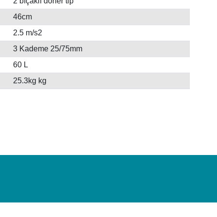
2 bıçaklı döner tip
46cm
2.5 m/s2
3 Kademe 25/75mm
60 L
25.3kg kg