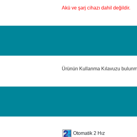
Akü ve şarj cihazı dahil değildir.
Ürünün Kullanma Kılavuzu bulun
Otomatik 2 Hız