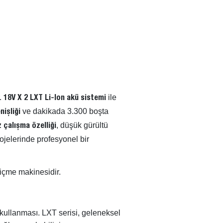
.
ile
18V X 2 LXT Li-Ion akü sistemi
ve dakikada 3.300 boşta
işliği
, düşük gürültü
 çalışma özelliği
jelerinde profesyonel bir
biçme makinesidir.
i kullanması. LXT serisi, geleneksel