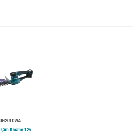
UH201DWA
ü Çim Kesme 12v