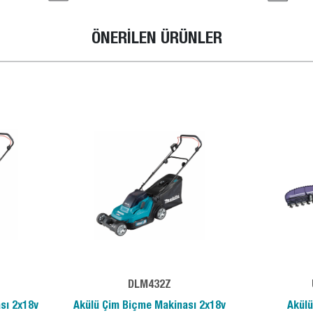
ÖNERİLEN ÜRÜNLER
DLM432Z
sı 2x18v
Akülü Çim Biçme Makinası 2x18v
Akül