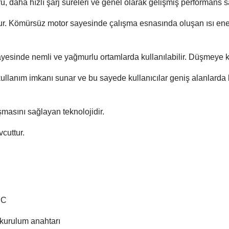
 daha hızlı şarj süreleri ve genel olarak gelişmiş performans sa
r. Kömürsüz motor sayesinde çalışma esnasında oluşan ısı ene
esinde nemli ve yağmurlu ortamlarda kullanılabilir. Düşmeye kar
kullanım imkanı sunar ve bu sayede kullanıcılar geniş alanlarda
şmasını sağlayan teknolojidir.
cuttur.
RC
 kurulum anahtarı