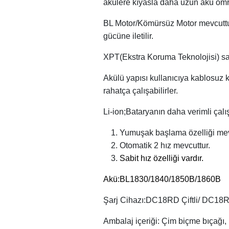
akülere kıyasla daha uzun akü ömrü,
BL Motor/Kömürsüz Motor mevcuttu
gücüne iletilir.
XPT(Ekstra Koruma Teknolojisi) say
Akülü yapısı kullanıcıya kablosuz 
rahatça çalışabilirler.
Li-ion;Bataryanın daha verimli çalı
Yumuşak başlama özelliği mev
Otomatik 2 hız mevcuttur.
Sabit hız özelliği vardır.
Akü:BL1830/1840/1850B/1860B
Şarj Cihazı:DC18RD Çiftli/ DC18
Ambalaj içeriği: Çim biçme bıçağı,