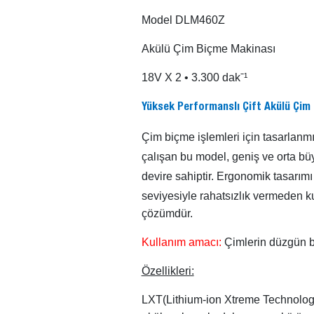
Model DLM460Z
Akülü Çim Biçme Makinası
18V X 2 • 3.300 dakˉ¹
Yüksek Performanslı Çift Akülü Çim
Çim biçme işlemleri için tasarlanmı
çalışan bu model, geniş ve orta b
devire sahiptir. Ergonomik tasarımı
seviyesiyle rahatsızlık vermeden k
çözümdür.
Kullanım amacı:
Çimlerin düzgün bi
Özellikleri:
LXT(Lithium-ion Xtreme Technology); 