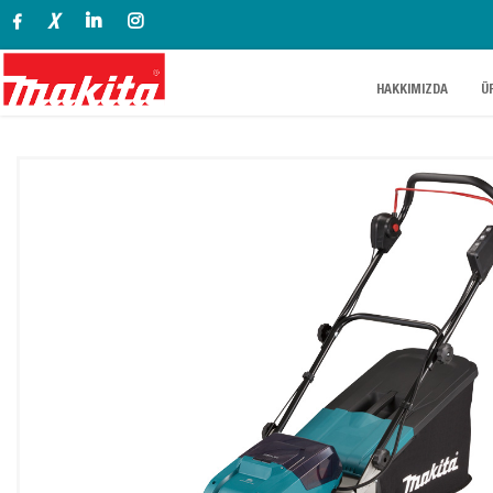
X
.
.
HAKKIMIZDA
Ü