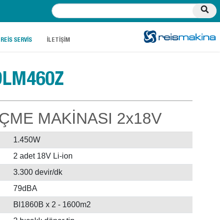
.
.
REİS SERVİS
İLETİŞİM
DLM460Z
İÇME MAKİNASI 2x18V
1.450W
2 adet 18V Li-ion
3.300 devir/dk
79dBA
Bl1860B x 2 - 1600m2