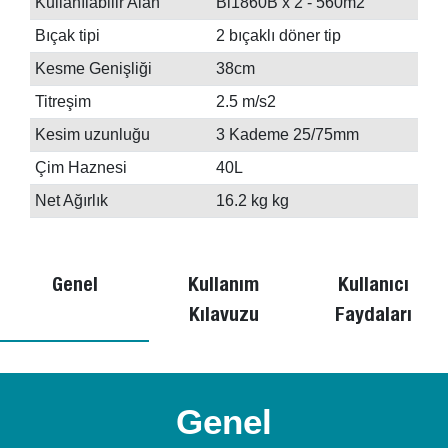
Kullanılabilir Alan
Bl1860B x 2 - 560m2
Bıçak tipi
2 bıçaklı döner tip
Kesme Genişliği
38cm
Titreşim
2.5 m/s2
Kesim uzunluğu
3 Kademe 25/75mm
Çim Haznesi
40L
Net Ağırlık
16.2 kg kg
Genel
Kullanım
Kullanıcı
Kılavuzu
Faydaları
Genel