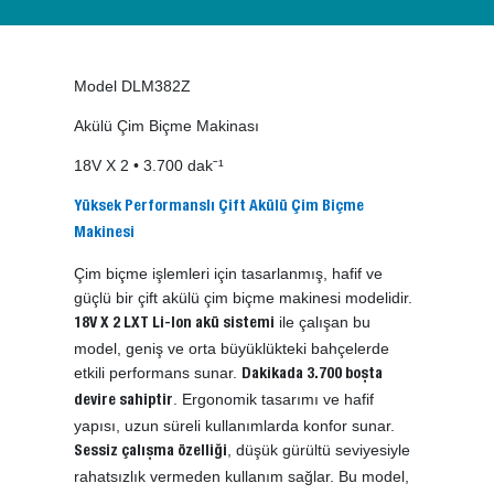
Model DLM382Z
Akülü Çim Biçme Makinası
18V X 2 • 3.700 dakˉ¹
Yüksek Performanslı Çift Akülü Çim Biçme
Makinesi
Çim biçme işlemleri için tasarlanmış, hafif ve
güçlü bir çift akülü çim biçme makinesi modelidir.
ile çalışan bu
18V X 2 LXT Li-Ion akü sistemi
model, geniş ve orta büyüklükteki bahçelerde
etkili performans sunar.
Dakikada 3.700 boşta
. Ergonomik tasarımı ve hafif
devire sahiptir
yapısı, uzun süreli kullanımlarda konfor sunar.
, düşük gürültü seviyesiyle
Sessiz çalışma özelliği
rahatsızlık vermeden kullanım sağlar. Bu model,