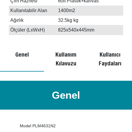
Çim Haznesi
60lt Plastik+kanvas
Kullanılabilir Alan
1400m2
Ağırlık
32.5kg kg
Ölçüler (LxWxH)
825x540x445mm
Genel
Kullanım
Kullanıcı
Kılavuzu
Faydaları
Genel
Model PLM4631N2