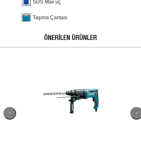
SDS Max uç
Taşıma Çantası
ÖNERİLEN ÜRÜNLER
‹
›