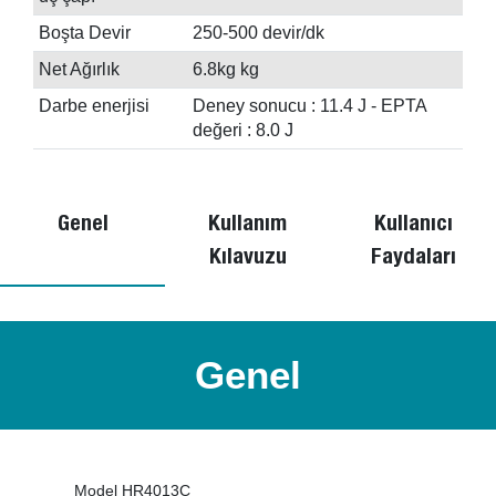
Boşta Devir
250-500 devir/dk
Net Ağırlık
6.8kg kg
Darbe enerjisi
Deney sonucu : 11.4 J - EPTA
değeri : 8.0 J
Genel
Kullanım
Kullanıcı
Kılavuzu
Faydaları
Genel
Model HR4013C