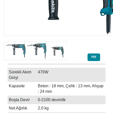
PDF
Sürekli Akım
470W
Girişi
Kapasite
Beton : 18 mm, Çelik : 13 mm, Ahşap
: 24 mm
Boşta Devir
0-2100 devir/dk
Net Ağırlık
2.0 kg