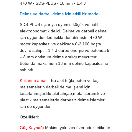
470 W • SDS-PLUS • 18 mm • 1,4 J
Delme ve darbeli delme için etkili bir model
SDS-PLUS uçlarıyla uyumlu küçük ve hafif
elektropnömatik delici. Delme ve darbeli delme
için uygundur, led ışıkla donatılmıştır. 470 W
motor kapasitesi ve dakikada 0-2.100 boşta
devire sahiptir. 1,4 J darbe enerjisi ve betonda 5
– 8 mm optimum delme aralığı mevcuttur.
Betonda maksimum 18 mm delme kapasitesine
sahiptir.
Kullanım amacı:
Bu alet tuğla,beton ve taş
malzemelerin darbeli delme işlemi için
tasarlanmıştır.Bu alet ahşap,metal,seramik ve
plastik malzemelerde darbesiz delme işlemleri
için de uygundur.
Özellikleri:
Güç Kaynağı:
Makine yalnızca üzerindeki etikette