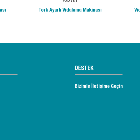
FS2701
ası
Tork Ayarlı Vidalama Makinası
Vi
M
DESTEK
Bizimle İletişime Geçin