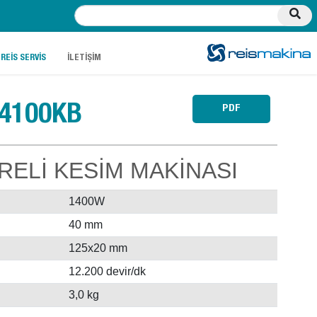
.
.
REİS SERVİS
İLETİŞİM
4100KB
PDF
RELİ KESİM MAKİNASI
1400W
40 mm
125x20 mm
12.200 devir/dk
3,0 kg