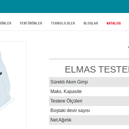
.
.
.
.
RÜNLER
YENİ ÜRÜNLER
TEKNOLOJİLER
BLOGLAR
KATALOG
ELMAS TESTE
Sürekli Akım Girişi
Maks. Kapasite
Testere Ölçüleri
Boştaki devir sayısı
Net Ağırlık