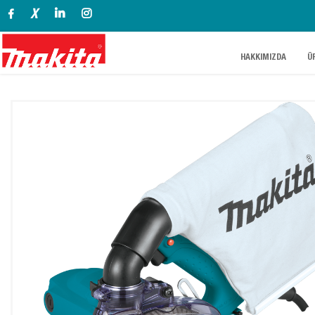
X
.
.
HAKKIMIZDA
Ü