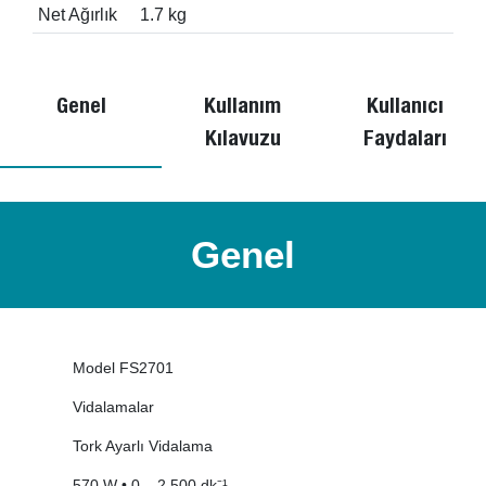
Net Ağırlık
1.7 kg
Genel
Kullanım
Kullanıcı
Kılavuzu
Faydaları
Genel
Model FS2701
Vidalamalar
Tork Ayarlı Vidalama
570 W • 0 – 2.500 dk⁻¹