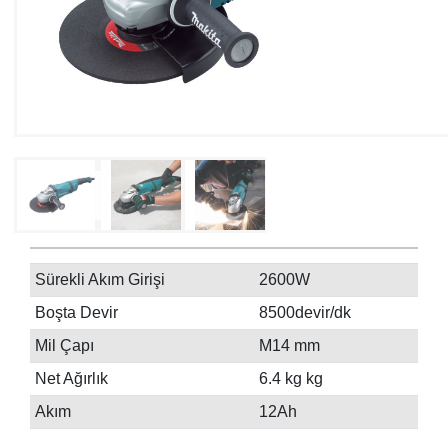
Sürekli Akım Girişi
2600W
Boşta Devir
8500devir/dk
Mil Çapı
M14 mm
Net Ağırlık
6.4 kg kg
Akım
12Ah