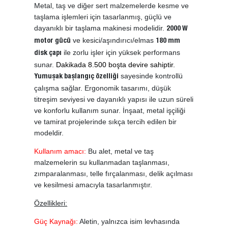
Metal, taş ve diğer sert malzemelerde kesme ve
taşlama işlemleri için tasarlanmış, güçlü ve
dayanıklı bir taşlama makinesi modelidir.
2000 W
ve kesici/aşındırıcı/elmas
motor gücü
180 mm
ile zorlu işler için yüksek performans
disk çapı
sunar.
Dakikada 8.500 boşta devire sahiptir.
sayesinde kontrollü
Yumuşak başlangıç özelliği
çalışma sağlar. Ergonomik tasarımı, düşük
titreşim seviyesi ve dayanıklı yapısı ile uzun süreli
ve konforlu kullanım sunar. İnşaat, metal işçiliği
ve tamirat projelerinde sıkça tercih edilen bir
modeldir.
Kullanım amacı:
Bu alet, metal ve taş
malzemelerin su kullanmadan taşlanması,
zımparalanması, telle fırçalanması, delik açılması
ve kesilmesi amacıyla tasarlanmıştır.
Özellikleri:
Güç Kaynağı:
Aletin, yalnızca isim levhasında