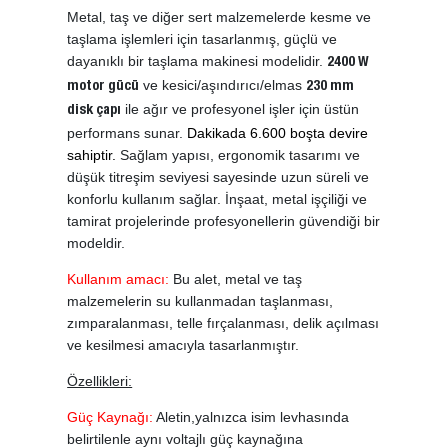
Metal, taş ve diğer sert malzemelerde kesme ve
taşlama işlemleri için tasarlanmış, güçlü ve
dayanıklı bir taşlama makinesi modelidir.
2400 W
ve kesici/aşındırıcı/elmas
motor gücü
230 mm
ile ağır ve profesyonel işler için üstün
disk çapı
performans sunar.
Dakikada 6.600 boşta devire
sahiptir.
Sağlam yapısı, ergonomik tasarımı ve
düşük titreşim seviyesi sayesinde uzun süreli ve
konforlu kullanım sağlar. İnşaat, metal işçiliği ve
tamirat projelerinde profesyonellerin güvendiği bir
modeldir.
Kullanım amacı:
Bu alet, metal ve taş
malzemelerin su kullanmadan taşlanması,
zımparalanması, telle fırçalanması, delik açılması
ve kesilmesi amacıyla tasarlanmıştır.
Özellikleri:
Güç Kaynağı:
Aletin,yalnızca isim levhasında
belirtilenle aynı voltajlı güç kaynağına