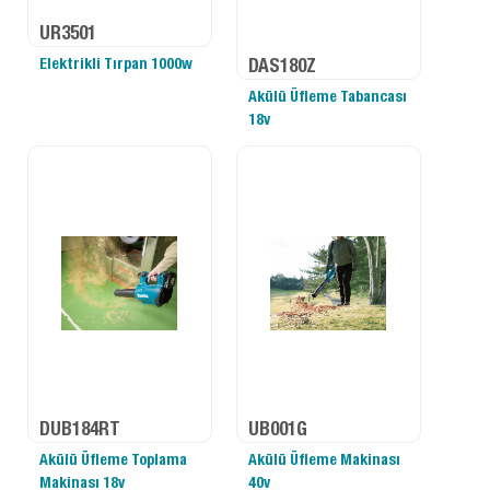
UR3501
Elektrikli Tırpan 1000w
DAS180Z
Akülü Üfleme Tabancası
18v
DUB184RT
UB001G
Akülü Üfleme Toplama
Akülü Üfleme Makinası
Makinası 18v
40v