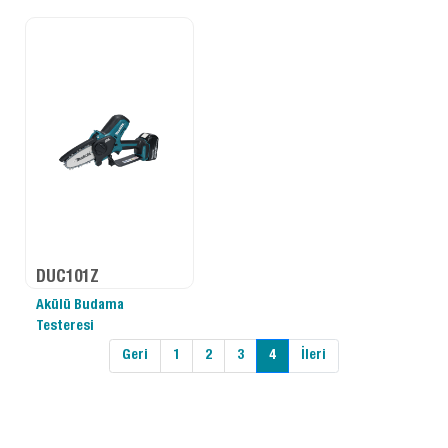
DUC101Z
Akülü Budama
Testeresi
Geri
1
2
3
4
İleri