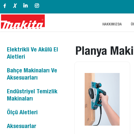
X
.
.
HAKKIMIZDA
Ü
Planya Maki
Elektrikli Ve Akülü El
Aletleri
Bahçe Makinaları Ve
Akülü El Aletleri
Aksesuarları
12 Volt
İnşaat Grubu
Endüstriyel Temizlik
Çim Biçme
Makinaları
Makinaları
40 Volt
Köşe Matkaplar
Metal Grubu
Ölçü Aletleri
Süpürgeler
Benzinli Çim Biçme
Motorlu Testereler
3.6 Volt
Karıştırıcılar
Büyük Taşlamalar
Ahşap Grubu
Makinaları
Aksesuarlar
Lazer Metreler
Akülü Süpürgeler