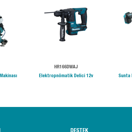
HR166DWAJ
Makinası
Elektropnömatik Delici 12v
Sunta 
M
DESTEK