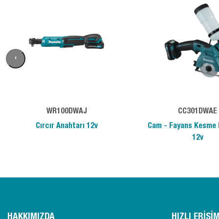
‹
WR100DWAJ
CC301DWAE
Cırcır Anahtarı 12v
Cam - Fayans Kesme 
12v
HAKKIMIZDA
HIZLI ERİŞİ