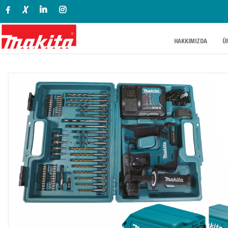
X
.
.
HAKKIMIZDA
Ü