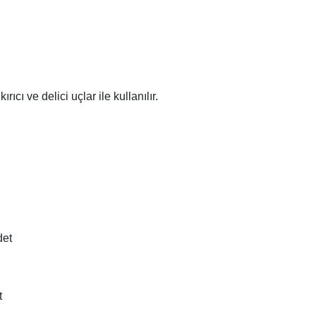
rıcı ve delici uçlar ile kullanılır.
det
t