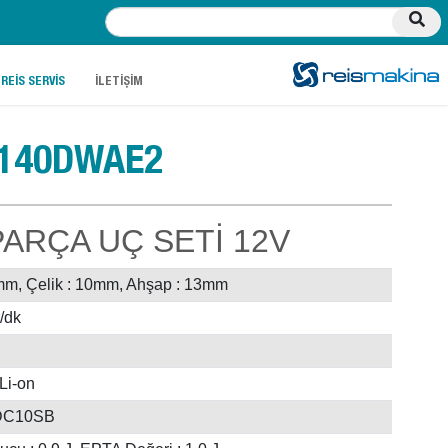
.
.
REİS SERVİS
İLETİŞİM
140DWAE2
PARÇA UÇ SETİ 12V
mm, Çelik : 10mm, Ahşap : 13mm
/dk
Li-on
DC10SB