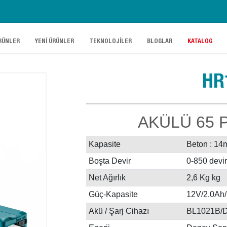
.
.
.
.
RÜNLER
YENİ ÜRÜNLER
TEKNOLOJİLER
BLOGLAR
KATALOG
HR
AKÜLÜ 65 
Kapasite
Beton : 14
Boşta Devir
0-850 devir
Net Ağırlık
2,6 Kg kg
Güç-Kapasite
12V/2.0Ah/
Akü / Şarj Cihazı
BL1021B/