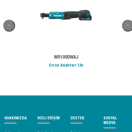
‹
›
WR100DWAJ
Cırcır Anahtarı 12v
HAKKIMIZDA
HIZLI ERİŞİM
DESTEK
SOSYAL
MEDYA