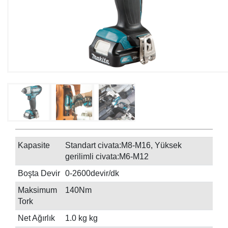
Kapasite
Standart civata:M8-M16, Yüksek
gerilimli civata:M6-M12
Boşta Devir
0-2600devir/dk
Maksimum
140Nm
Tork
Net Ağırlık
1.0 kg kg