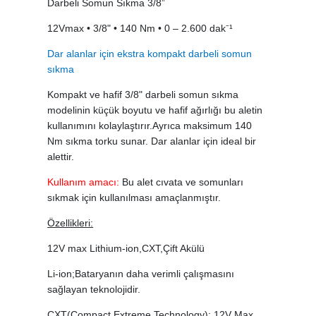
Darbeli Somun Sıkma 3/8”
12Vmax • 3/8" • 140 Nm • 0 – 2.600 dak⁻¹
Dar alanlar için ekstra kompakt darbeli somun
sıkma
Kompakt ve hafif 3/8" darbeli somun sıkma
modelinin küçük boyutu ve hafif ağırlığı bu aletin
kullanımını kolaylaştırır.Ayrıca maksimum 140
Nm sıkma torku sunar. Dar alanlar için ideal bir
alettir.
Kullanım amacı:
Bu alet cıvata ve somunları
sıkmak için kullanılması amaçlanmıştır.
Özellikleri:
12V max Lithium-ion,CXT,Çift Akülü
Li-ion;Bataryanın daha verimli çalışmasını
sağlayan teknolojidir.
CXT(Compact Extreme Technology); 12V Max