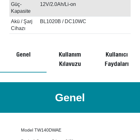
Güç-
12V/2.0Ah/Li-on
Kapasite
Akü / Şarj
BL1020B / DC10WC
Cihazı
Genel
Kullanım
Kullanıcı
Kılavuzu
Faydaları
Genel
Model TW140DWAE