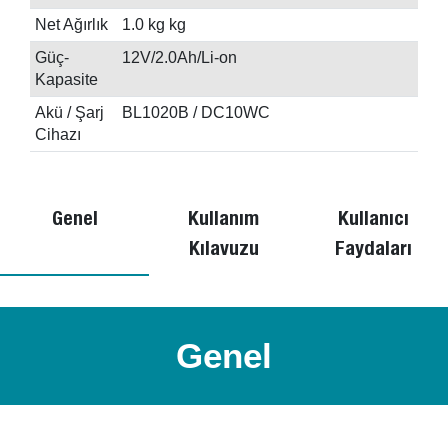
Net Ağırlık
1.0 kg kg
Güç-
12V/2.0Ah/Li-on
Kapasite
Akü / Şarj
BL1020B / DC10WC
Cihazı
Genel
Kullanım
Kullanıcı
Kılavuzu
Faydaları
Genel