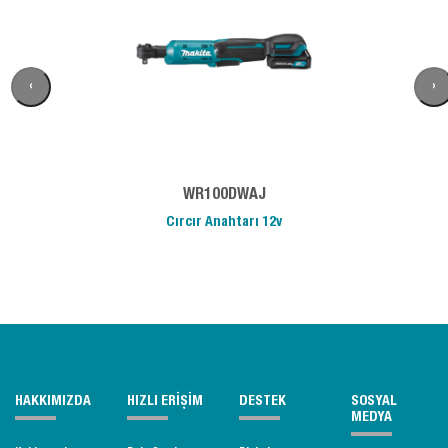
‹
›
WR100DWAJ
Cırcır Anahtarı 12v
HAKKIMIZDA
HIZLI ERİŞİM
DESTEK
SOSYAL
MEDYA