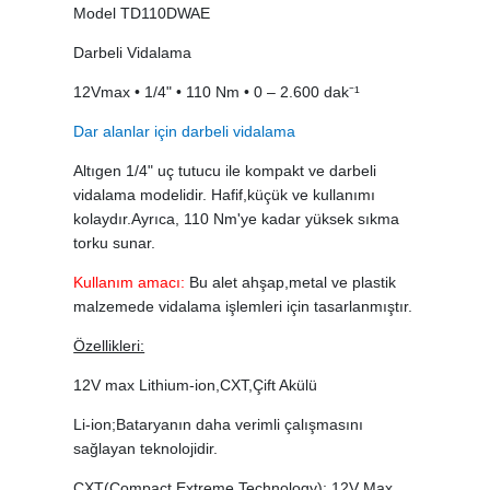
Model TD110DWAE
Darbeli Vidalama
12Vmax • 1/4" • 110 Nm • 0 – 2.600 dak⁻¹
Dar alanlar için darbeli vidalama
Altıgen 1/4" uç tutucu ile kompakt ve darbeli
vidalama modelidir. Hafif,küçük ve kullanımı
kolaydır.Ayrıca, 110 Nm'ye kadar yüksek sıkma
torku sunar.
Kullanım amacı:
Bu alet ahşap,metal ve plastik
malzemede vidalama işlemleri için tasarlanmıştır.
Özellikleri:
12V max Lithium-ion,CXT,Çift Akülü
Li-ion;Bataryanın daha verimli çalışmasını
sağlayan teknolojidir.
CXT(Compact Extreme Technology); 12V Max