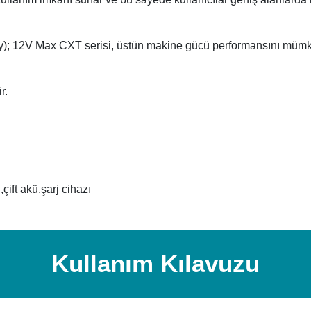
 12V Max CXT serisi, üstün makine gücü performansını mümkü
r.
çift akü,şarj cihazı
Kullanım Kılavuzu