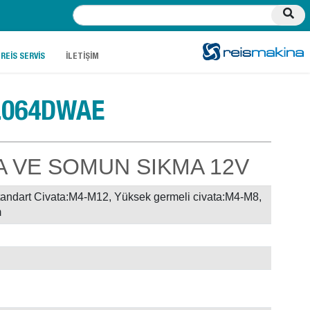
.
.
REİS SERVİS
İLETİŞİM
L064DWAE
 VE SOMUN SIKMA 12V
andart Civata:M4-M12, Yüksek germeli civata:M4-M8,
m