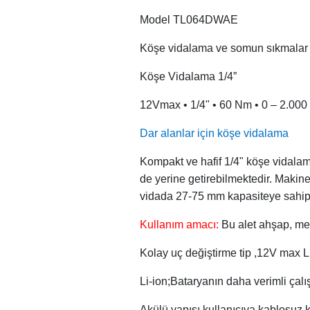
Model TL064DWAE
Köşe vidalama ve somun sıkmalar
Köşe Vidalama 1/4”
12Vmax • 1/4" • 60 Nm • 0 – 2.000 
Dar alanlar için köşe vidalama
Kompakt ve hafif 1/4" köşe vidalam
de yerine getirebilmektedir. Maki
vidada 27-75 mm kapasiteye sahiptir
Kullanım amacı:
Bu alet ahşap, met
Kolay uç değiştirme tip ,12V max L
Li-ion;Bataryanın daha verimli çalı
Akülü yapısı kullanıcıya kablosuz 