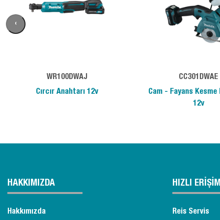
‹
WR100DWAJ
CC301DWAE
Cırcır Anahtarı 12v
Cam - Fayans Kesme 
12v
HAKKIMIZDA
HIZLI ERİŞİ
Hakkımızda
Reis Servis