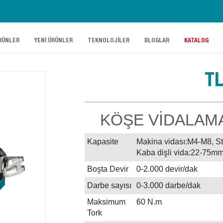
.
.
.
.
RÜNLER
YENİ ÜRÜNLER
TEKNOLOJİLER
BLOGLAR
KATALOG
T
KÖŞE VİDALAMA
Kapasite
Makina vidası:M4-M8, St
Kaba dişli vida:22-75m
Boşta Devir
0-2.000 devir/dak
Darbe sayısı
0-3.000 darbe/dak
Maksimum
60 N.m
Tork