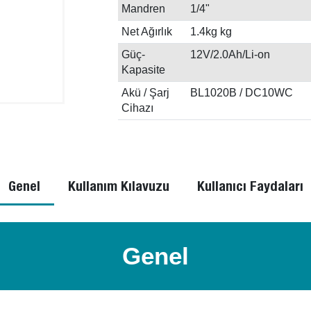
Mandren
1/4"
Net Ağırlık
1.4kg kg
Güç-
12V/2.0Ah/Li-on
Kapasite
Akü / Şarj
BL1020B / DC10WC
Cihazı
Genel
Kullanım Kılavuzu
Kullanıcı Faydaları
Genel