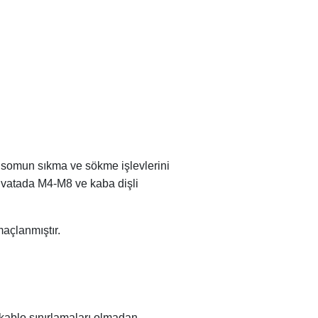
a somun sıkma ve sökme işlevlerini
ıvatada M4-M8 ve kaba dişli
açlanmıştır.
 kablo sınırlamaları olmadan