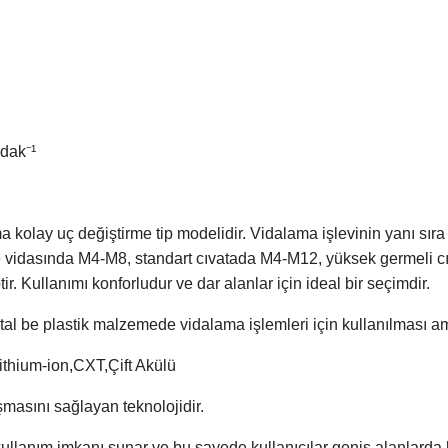
dak⁻¹
a kolay uç değiştirme tip modelidir. Vidalama işlevinin yanı sır
ne vidasında M4-M8, standart cıvatada M4-M12, yüksek germeli c
. Kullanımı konforludur ve dar alanlar için ideal bir seçimdir.
al be plastik malzemede vidalama işlemleri için kullanılması am
ithium-ion,CXT,Çift Akülü
şmasını sağlayan teknolojidir.
kullanım imkanı sunar ve bu sayede kullanıcılar geniş alanlarda