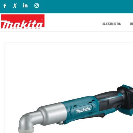
X
.
.
HAKKIMIZDA
Ü