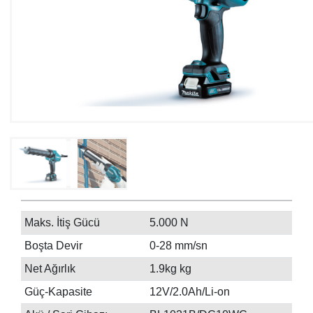
Maks. İtiş Gücü
5.000 N
Boşta Devir
0-28 mm/sn
Net Ağırlık
1.9kg kg
Güç-Kapasite
12V/2.0Ah/Li-on