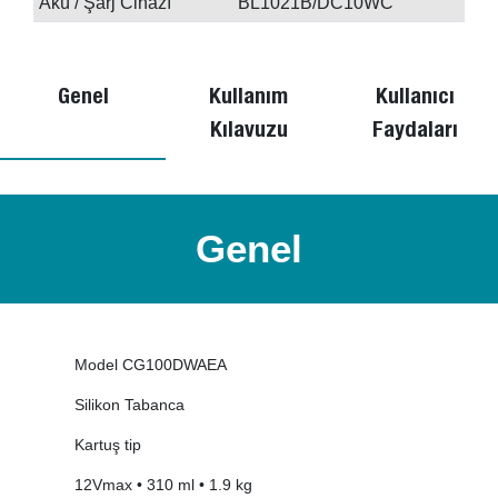
Akü / Şarj Cihazı
BL1021B/DC10WC
Genel
Kullanım
Kullanıcı
Kılavuzu
Faydaları
Genel
Model CG100DWAEA
Silikon Tabanca
Kartuş tip
12Vmax • 310 ml • 1.9 kg