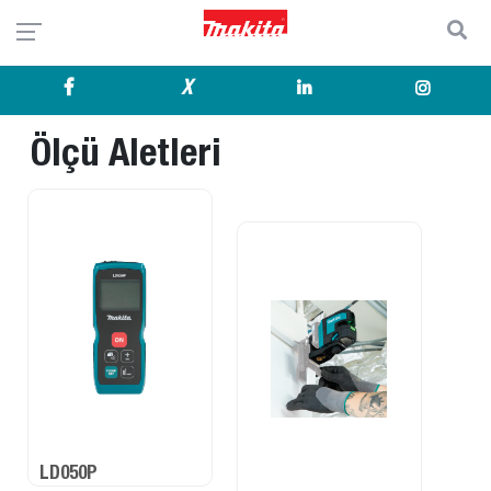
X
Ölçü Aletleri
LD050P