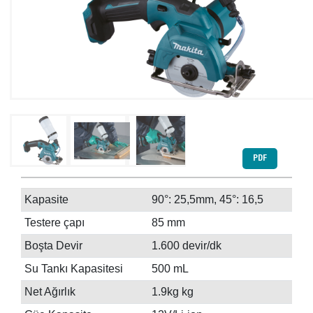
PDF
Kapasite
90°: 25,5mm, 45°: 16,5
Testere çapı
85 mm
Boşta Devir
1.600 devir/dk
Su Tankı Kapasitesi
500 mL
Net Ağırlık
1.9kg kg