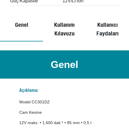
Güç-Kapasite
12V/Li-ion
Genel
Kullanım
Kullanıcı
Kılavuzu
Faydaları
Genel
Açıklama:
Model CC301DZ
Cam Kesme
12V maks. • 1.600 dak⁻¹ • 85 mm • 0,5 l