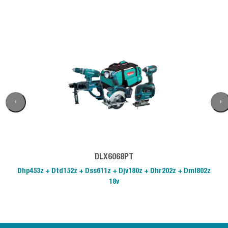
‹
›
DLX6068PT
Dhp453z + Dtd152z + Dss611z + Djv180z + Dhr202z + Dml802z
18v