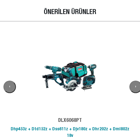
ÖNERİLEN ÜRÜNLER
‹
›
DLX6068PT
Dhp453z + Dtd152z + Dss611z + Djv180z + Dhr202z + Dml802z
18v