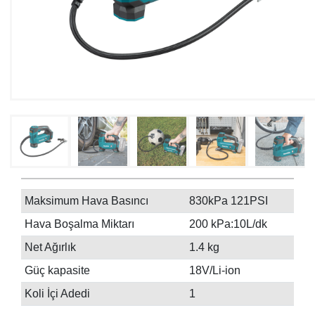
Maksimum Hava Basıncı
830kPa 121PSI
Hava Boşalma Miktarı
200 kPa:10L/dk
Net Ağırlık
1.4 kg
Güç kapasite
18V/Li-ion
Koli İçi Adedi
1