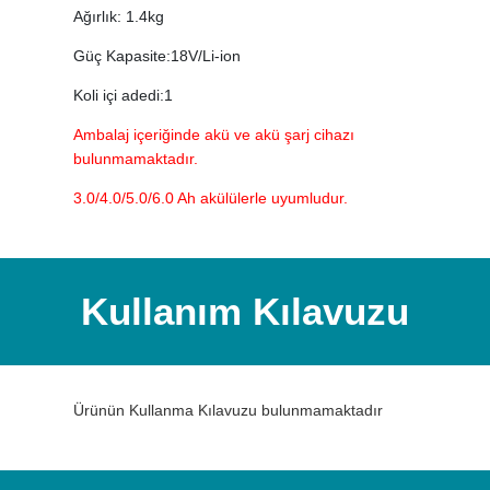
Ağırlık: 1.4kg
Güç Kapasite:18V/Li-ion
Koli içi adedi:1
Ambalaj içeriğinde akü ve akü şarj cihazı
bulunmamaktadır.
3.0/4.0/5.0/6.0 Ah akülülerle uyumludur.
Kullanım Kılavuzu
Ürünün Kullanma Kılavuzu bulunmamaktadır