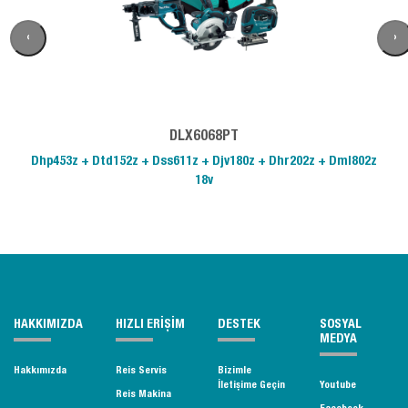
‹
›
DLX6068PT
Dhp453z + Dtd152z + Dss611z + Djv180z + Dhr202z + Dml802z
18v
HAKKIMIZDA
HIZLI ERİŞİM
DESTEK
SOSYAL
MEDYA
Hakkımızda
Reis Servis
Bizimle
İletişime Geçin
Youtube
Reis Makina