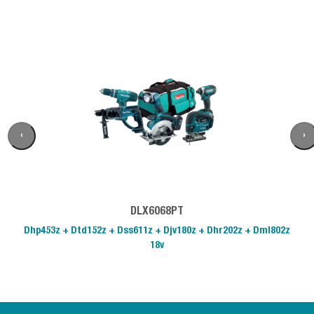
‹
›
DLX6068PT
Dhp453z + Dtd152z + Dss611z + Djv180z + Dhr202z + Dml802z
18v