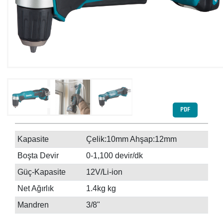
PDF
Kapasite
Çelik:10mm Ahşap:12mm
Boşta Devir
0-1,100 devir/dk
Güç-Kapasite
12V/Li-ion
Net Ağırlık
1.4kg kg
Mandren
3/8"