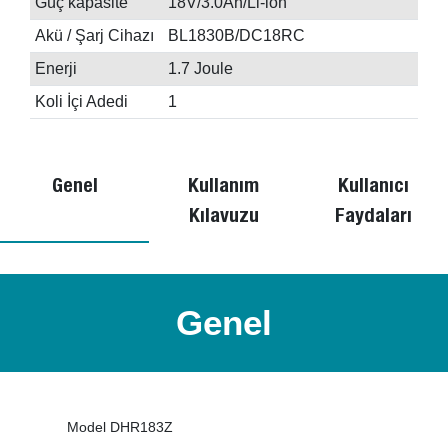
Güç kapasite
18V/3.0Ah/Li-ion
Akü / Şarj Cihazı
BL1830B/DC18RC
Enerji
1.7 Joule
Koli İçi Adedi
1
Genel
Kullanım
Kullanıcı
Kılavuzu
Faydaları
Genel
Model DHR183Z