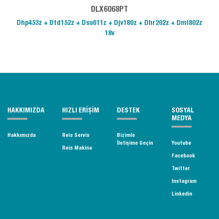
DLX6068PT
Dhp453z + Dtd152z + Dss611z + Djv180z + Dhr202z + Dml802z
18v
HAKKIMIZDA
HIZLI ERİŞİM
DESTEK
SOSYAL
MEDYA
Hakkımızda
Reis Servis
Bizimle
İletişime Geçin
Youtube
Reis Makina
Facebook
Twitter
Instagram
Linkedin