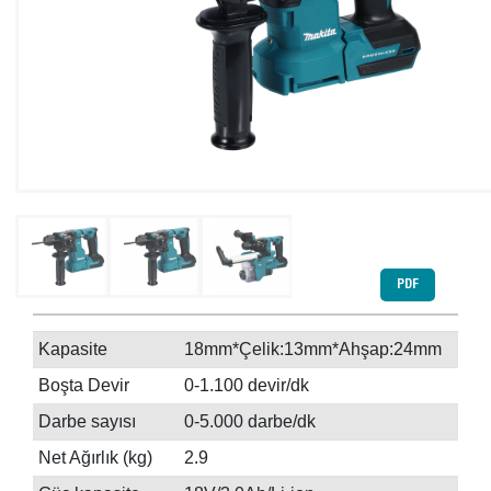
PDF
Kapasite
18mm*Çelik:13mm*Ahşap:24mm
Boşta Devir
0-1.100 devir/dk
Darbe sayısı
0-5.000 darbe/dk
Net Ağırlık (kg)
2.9