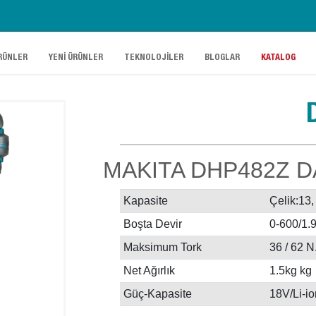
.
.
.
.
RÜNLER
YENİ ÜRÜNLER
TEKNOLOJİLER
BLOGLAR
KATALOG
MAKITA DHP482Z 
Kapasite
Çelik:13
Boşta Devir
0-600/1.9
Maksimum Tork
36 / 62 
Net Ağırlık
1.5kg kg
Güç-Kapasite
18V/Li-io