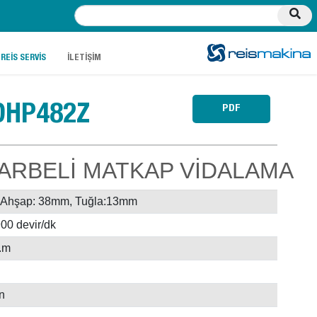
.
.
REİS SERVİS
İLETİŞİM
DHP482Z
PDF
DARBELİ MATKAP VİDALAMA
, Ahşap: 38mm, Tuğla:13mm
00 devir/dk
N.m
n