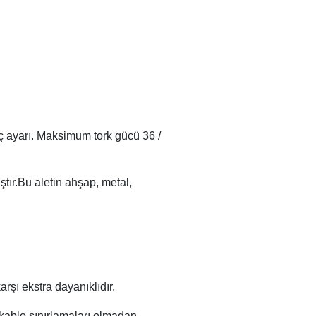
üç ayarı. Maksimum tork gücü 36 /
tır.Bu aletin ahşap, metal,
şı ekstra dayanıklıdır.
 kablo sınırlamaları olmadan