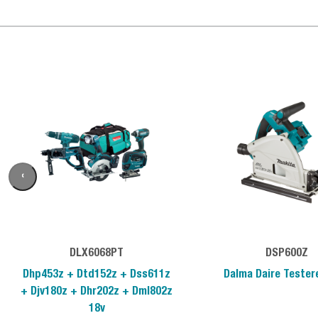
‹
DLX6068PT
DSP600Z
Dhp453z + Dtd152z + Dss611z
Dalma Daire Tester
+ Djv180z + Dhr202z + Dml802z
18v