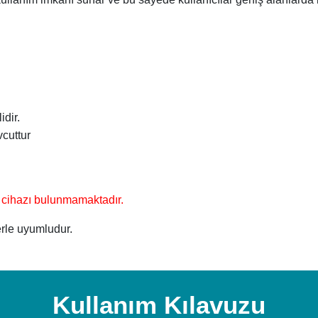
dir.
vcuttur
 cihazı bulunmamaktadır.
erle uyumludur.
Kullanım Kılavuzu