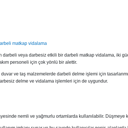
 darbeli matkap vidalama
darbeli veya darbesiz etkili bir darbeli matkap vidalama, iki g
kım personeli için çok yönlü bir alettir.
a duvar ve taş malzemelerde darbeli delme işlemi için tasarlanmış
arbesiz delme ve vidalama işlemleri için de uygundur.
esinde nemli ve yağmurlu ortamlarda kullanılabilir. Düşmeye kar
kullanım imkanı sunar ve bu sayede kullanıcılar geniş alanlarda