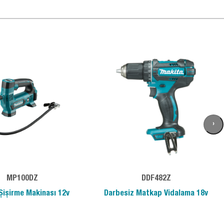
›
MP100DZ
DDF482Z
Şişirme Makinası 12v
Darbesiz Matkap Vidalama 18v