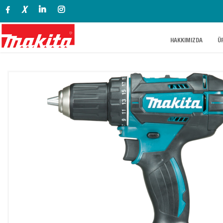
X
.
.
HAKKIMIZDA
Ü