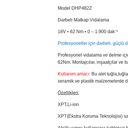
Model DHP482Z
Darbeli Matkap Vidalama
18V • 62 Nm • 0 – 1.900 dak⁻¹
Profesyoneller için darbeli, güçlü
Profesyonel vidalama ve delme için 
62Nm. Montajcılar, inşaatçılar ve ba
Kullanım amacı:
Bu alet tuğla,tuğl
seramik ve plastik malzemelerde d
Özellikleri:
XPT,Li-ion
XPT(Ekstra Koruma Teknolojisi) say
Akülü yapısı kullanıcıya kablosuz 