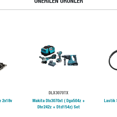
ÖNERİLEN ÜRÜNLER
DLX3070TX
e 2x18v
Makita Dlx3070xt ( Dga504z +
Lastik 
Dhr242z + Dtd154z) Set