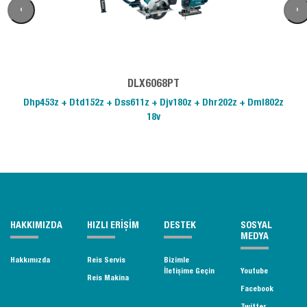
‹
›
DLX6068PT
Dhp453z + Dtd152z + Dss611z + Djv180z + Dhr202z + Dml802z
18v
HAKKIMIZDA
HIZLI ERİŞİM
DESTEK
SOSYAL
MEDYA
Hakkımızda
Reis Servis
Bizimle
İletişime Geçin
Youtube
Reis Makina
Facebook