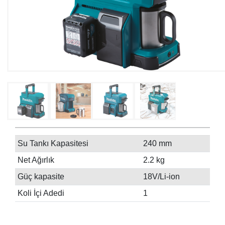
Su Tankı Kapasitesi
240 mm
Net Ağırlık
2.2 kg
Güç kapasite
18V/Li-ion
Koli İçi Adedi
1