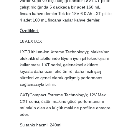
vardır.Kupa ve ölçü kaşığı dahildir.18V LXT pil ile
çalıştırıldığında 5 dakikada bir adet 160 mL
fincan kahve demler.Tek bir 18V 6.0 Ah LXT pil ile
4 adet 160 mL fincana kadar kahve demler.
Özellikleri:
18V,LXT,CXT
LXT(Lithium-ion Xtreme Technology); Makita'nın
elektrikli el aletlerinde lityum iyon pil teknolojisini
kullanması. LXT serisi, geleneksel akülere
kıyasla daha uzun akü ömrü, daha hızlı şarj
süreleri ve genel olarak gelişmiş performans
sağlamasıyla bilinir.
CXT(Compact Extreme Technology); 12V Max
CXT serisi, üstün makine gücü performansını
mümkün olan en küçük maki ne profiline entegre
eder.
Su tankı hacmi: 240ml