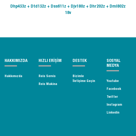
Dhp453z + Dtd152z + Dss611z + Djv180z + Dhr202z + Dml802z
18v
HAKKIMIZDA
HIZLI ERİŞİM
DESTEK
SOSYAL
MEDYA
Hakkımızda
Reis Servis
Bizimle
İletişime Geçin
Youtube
Reis Makina
Facebook
Twitter
Instagram
Linkedin