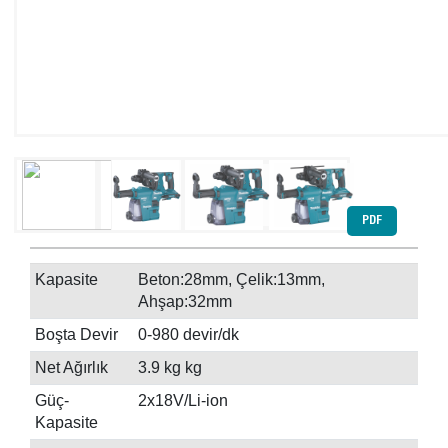
PDF
Kapasite
Beton:28mm, Çelik:13mm,
Ahşap:32mm
Boşta Devir
0-980 devir/dk
Net Ağırlık
3.9 kg kg
Güç-
2x18V/Li-ion
Kapasite