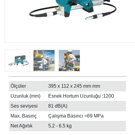
Ölçüler
395 x 112 x 245 mm mm
Uzunluk (mm)
Esnek Hortum Uzunluğu :1200
Ses seviyesi
81 dB(A)
Max. Basınç
Çalışma Basıncı =69 MPa
Net Ağırlık
5.2 - 6.5 kg