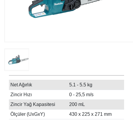
Net Ağırlık
5.1 - 5.5 kg
Zincir Hızı
0 - 25,5 m/s
Zincir Yağ Kapasitesi
200 mL
Ölçüler (UxGxY)
430 x 225 x 271 mm