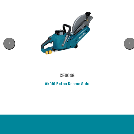
‹
›
CE004G
Akülü Beton Kesme Sulu