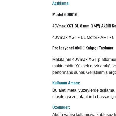
Açıklama:
Model GD001G
40Vmax XGT BL 8 mm (1/4") Akülü Ka
40Vmax XGT • BL Motor • AFT • 8
Profesyonel Akülü Kalıpçı Taşlama
Makita’nın 40Vmax XGT platformund
makinesidir. Yüksek devir aralığı
performans sunar. Geliştirilmiş erg
Kullanım Amacı:
Bu alet; metal yüzeylerde taşlama, 
ulaşılması zor alanlarda hassas ç
Özellikler:
Akülü yapısı kullanıcıya kablosuz 