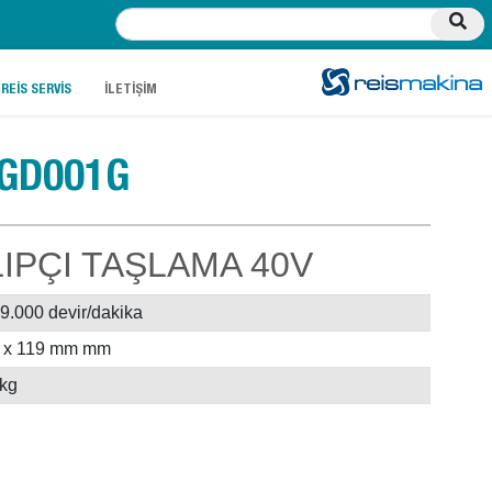
.
.
REİS SERVİS
İLETİŞİM
GD001G
IPÇI TAŞLAMA 40V
29.000 devir/dakika
5 x 119 mm mm
 kg