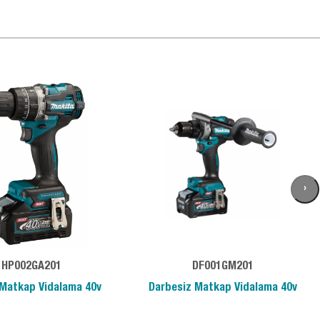
›
HP002GA201
DF001GM201
 Matkap Vidalama 40v
Darbesiz Matkap Vidalama 40v