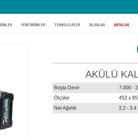
.
.
.
.
RÜNLER
YENİ ÜRÜNLER
TEKNOLOJİLER
BLOGLAR
KATALOG
AKÜLÜ KAL
Boşta Devir
7.000 - 
Ölçüler
452 x 8
Net Ağırlık
2.2 - 3.4