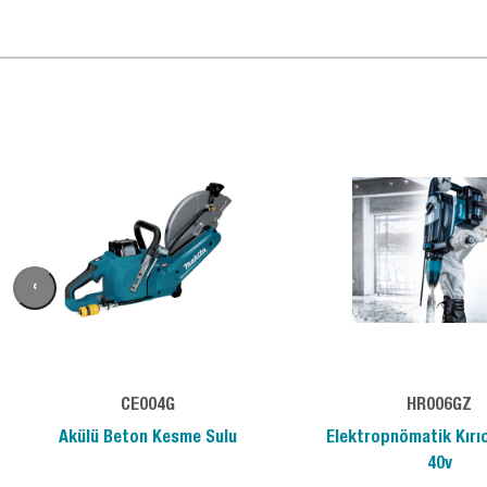
‹
CE004G
HR006GZ
Akülü Beton Kesme Sulu
Elektropnömatik Kırıcı
40v