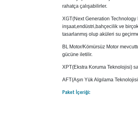
rahatça çalışabilirler.
XGT(Next Generation Technology Ext
inşaat,endüstri,bahçecilik ve birço
tasarlanmış olup aküleri su geçirme
BL Motor/Kömürsüz Motor mevcuttu
gücüne iletilir.
XPT(Ekstra Koruma Teknolojisi) say
AFT(Aşırı Yük Algılama Teknolojisi)
Paket İçeriği: