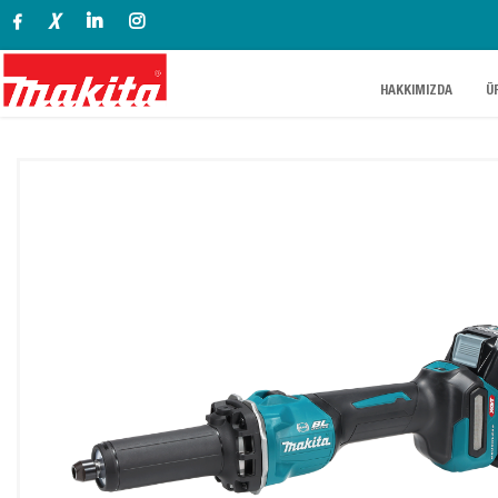
X
.
.
HAKKIMIZDA
Ü