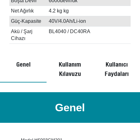
Boşta Devir
6000devir/dk
Net Ağırlık
4.2 kg kg
Güç-Kapasite
40V/4.0Ah/Li-ion
Akü / Şarj
BL4040 / DC40RA
Cihazı
Genel
Kullanım
Kullanıcı
Kılavuzu
Faydaları
Genel