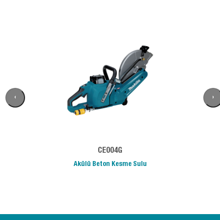
‹
›
CE004G
Akülü Beton Kesme Sulu