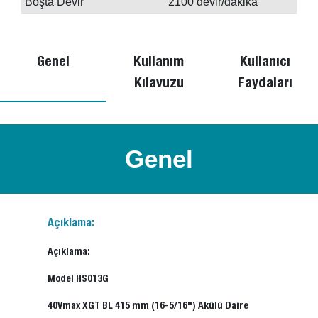
Boşta Devir
2100 devir/dakika
Genel
Kullanım
Kullanıcı
Kılavuzu
Faydaları
Genel
Açıklama:
Açıklama:
Model HS013G
40Vmax XGT BL 415 mm (16-5/16") Akülü Daire