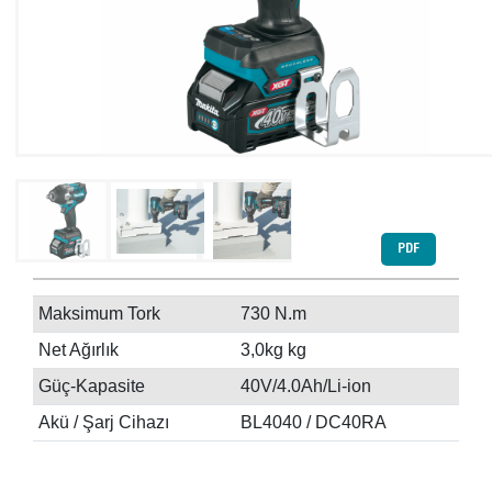
PDF
Maksimum Tork
730 N.m
Net Ağırlık
3,0kg kg
Güç-Kapasite
40V/4.0Ah/Li-ion
Akü / Şarj Cihazı
BL4040 / DC40RA