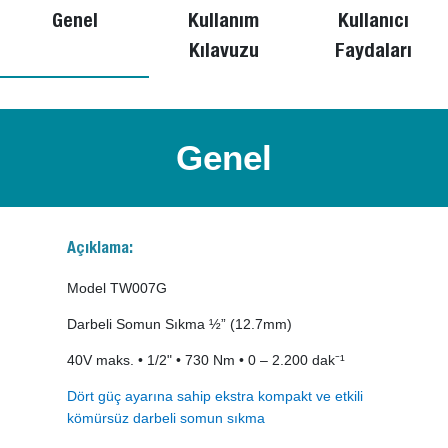
Genel
Kullanım
Kullanıcı
Kılavuzu
Faydaları
Genel
Açıklama:
Model TW007G
Darbeli Somun Sıkma ½” (12.7mm)
40V maks. • 1/2" • 730 Nm • 0 – 2.200 dak⁻¹
Dört güç ayarına sahip ekstra kompakt ve etkili
kömürsüz darbeli somun sıkma