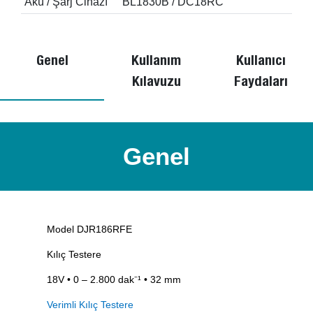
Akü / Şarj Cihazı
BL1830B / DC18RC
Genel
Kullanım
Kullanıcı
Kılavuzu
Faydaları
Genel
Model DJR186RFE
Kılıç Testere
18V • 0 – 2.800 dak⁻¹ • 32 mm
Verimli Kılıç Testere