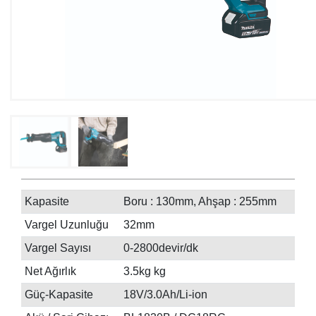
Kapasite
Boru : 130mm, Ahşap : 255mm
Vargel Uzunluğu
32mm
Vargel Sayısı
0-2800devir/dk
Net Ağırlık
3.5kg kg
Güç-Kapasite
18V/3.0Ah/Li-ion