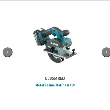
‹
›
DCS551RMJ
Metal Kesme Makinası 18v