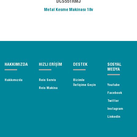
DCS551RMJ
Metal Kesme Makinası 18v
HAKKIMIZDA
HIZLI ERİŞİM
DESTEK
SOSYAL
MEDYA
Hakkımızda
Reis Servis
Bizimle
İletişime Geçin
Youtube
Reis Makina
Facebook
Twitter
Instagram
Linkedin