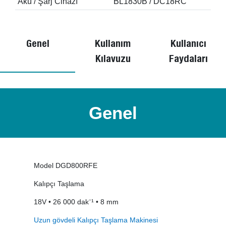
Akü / Şarj Cihazı
BL1830B / DC18RC
Genel
Kullanım
Kullanıcı
Kılavuzu
Faydaları
Genel
Model DGD800RFE
Kalıpçı Taşlama
18V • 26 000 dak⁻¹ • 8 mm
Uzun gövdeli Kalıpçı Taşlama Makinesi