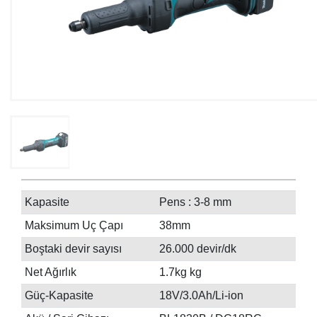
Kapasite
Pens : 3-8 mm
Maksimum Uç Çapı
38mm
Boştaki devir sayısı
26.000 devir/dk
Net Ağırlık
1.7kg kg
Güç-Kapasite
18V/3.0Ah/Li-ion