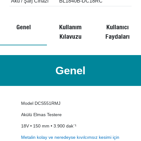
Akü / Şarj Cihazı
BL1840B-DC18RC
Genel
Kullanım
Kullanıcı
Kılavuzu
Faydaları
Genel
Model DCS551RMJ
Akülü Elmas Testere
18V • 150 mm • 3.900 dak⁻¹
Metalin kolay ve neredeyse kıvılcımsız kesimi için