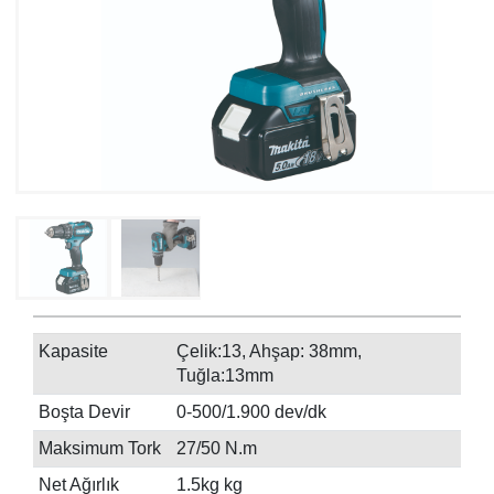
Kapasite
Çelik:13, Ahşap: 38mm,
Tuğla:13mm
Boşta Devir
0-500/1.900 dev/dk
Maksimum Tork
27/50 N.m
Net Ağırlık
1.5kg kg