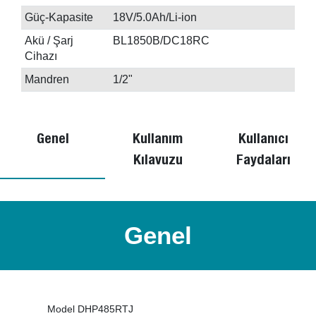
Güç-Kapasite
18V/5.0Ah/Li-ion
Akü / Şarj
BL1850B/DC18RC
Cihazı
Mandren
1/2"
Genel
Kullanım
Kullanıcı
Kılavuzu
Faydaları
Genel
Model DHP485RTJ