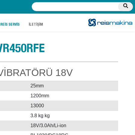
.
.
REİS SERVİS
İLETİŞİM
VR450RFE
VİBRATÖRÜ 18V
25mm
1200mm
13000
3.8 kg kg
18V/3.0Ah/Li-ion