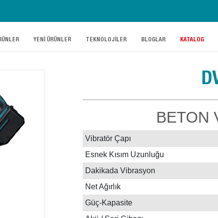
.
.
.
.
RÜNLER
YENİ ÜRÜNLER
TEKNOLOJİLER
BLOGLAR
KATALOG
D
BETON 
Vibratör Çapı
Esnek Kısım Uzunluğu
Dakikada Vibrasyon
Net Ağırlık
Güç-Kapasite