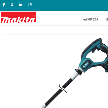
X
.
.
HAKKIMIZDA
Ü