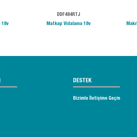
DDF484RTJ
 18v
Matkap Vidalama 18v
Makı
M
DESTEK
Bizimle İletişime Geçin