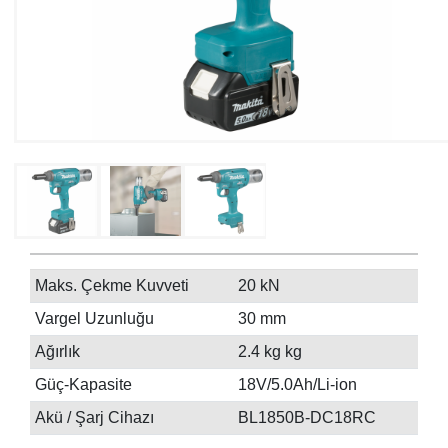
Maks. Çekme Kuvveti
20 kN
Vargel Uzunluğu
30 mm
Ağırlık
2.4 kg kg
Güç-Kapasite
18V/5.0Ah/Li-ion
Akü / Şarj Cihazı
BL1850B-DC18RC