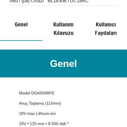
Akü / Şarj Cihazı
BL1830B / DC18RC
Genel
Kullanım
Kullanıcı
Kılavuzu
Faydaları
Genel
Model DGA504RFE
Avuç Taşlama (115mm)
18V max Lithium-ion
18V • 125 mm • 8 500 dak⁻¹