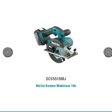
‹
›
DCS551RMJ
Metal Kesme Makinası 18v