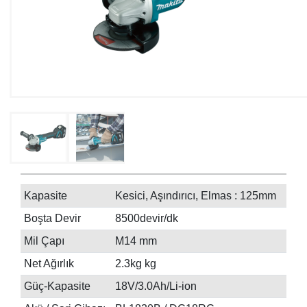
Kapasite
Kesici, Aşındırıcı, Elmas : 125mm
Boşta Devir
8500devir/dk
Mil Çapı
M14 mm
Net Ağırlık
2.3kg kg
Güç-Kapasite
18V/3.0Ah/Li-ion