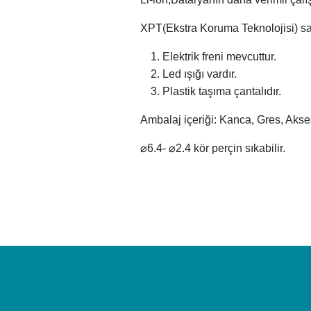
XPT(Ekstra Koruma Teknolojisi) say
Elektrik freni mevcuttur.
Led ışığı vardır.
Plastik taşıma çantalıdır.
Ambalaj içeriği: Kanca, Gres, Aksesu
⌀6.4-
⌀2.4 kör perçin sıkabilir.