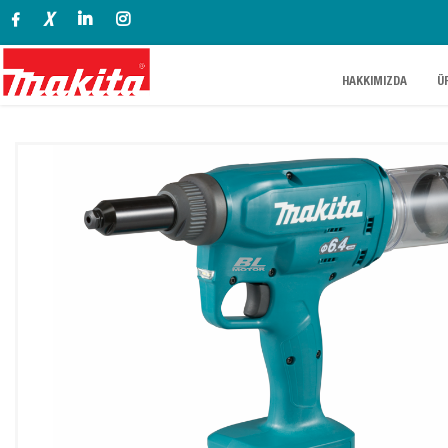
X
.
.
HAKKIMIZDA
Ü