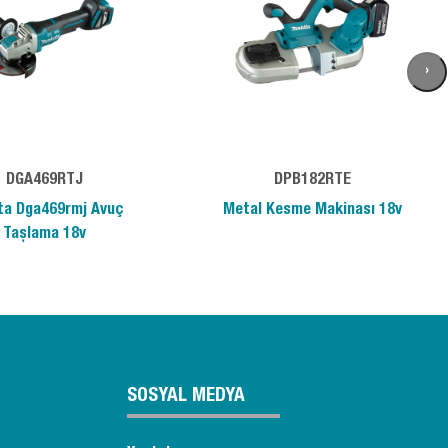
›
DGA469RTJ
DPB182RTE
ta Dga469rmj Avuç
Metal Kesme Makinası 18v
Taşlama 18v
SOSYAL MEDYA