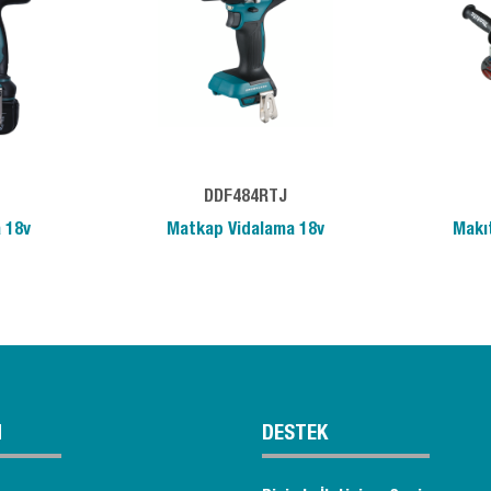
DDF484RTJ
 18v
Matkap Vidalama 18v
Makı
M
DESTEK