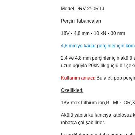
Model DRV 250RTJ
Perçin Tabancaları
18V • 4,8 mm • 10 kN • 30 mm
4,8 mm'ye kadar perçinler için kömü
2,4 ve 4,8 mm perçinler için akülü a
uzunluğuyla 20kN'lik güçlü bir çekm
Kullanım amacı:
Bu alet, pop perçi
Özellikleri:
18V max Lithium-ion,BL MOTOR,XP
Akülü yapısı kullanıcıya kablosuz 
rahatça çalışabilirler.
Li-ion;Bataryanın daha verimli çalı