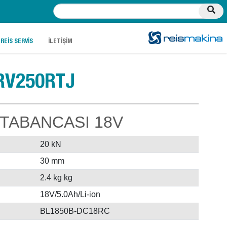
.
.
REİS SERVİS
İLETİŞİM
RV250RTJ
 TABANCASI 18V
20 kN
30 mm
2.4 kg kg
18V/5.0Ah/Li-ion
BL1850B-DC18RC