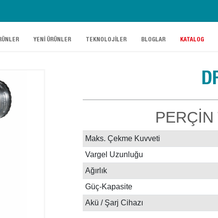
.
.
.
.
RÜNLER
YENİ ÜRÜNLER
TEKNOLOJİLER
BLOGLAR
KATALOG
D
PERÇİN
Maks. Çekme Kuvveti
Vargel Uzunluğu
Ağırlık
Güç-Kapasite
Akü / Şarj Cihazı