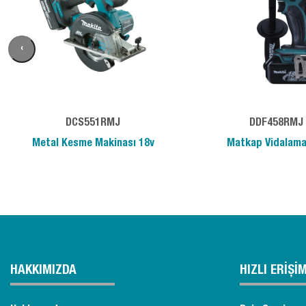
‹
DCS551RMJ
DDF458RMJ
Metal Kesme Makinası 18v
Matkap Vidalama
HAKKIMIZDA
HIZLI ERİŞİ