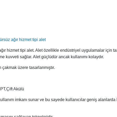
rsüz ağır hizmet tipi alet
ğır hizmet tipi alet. Alet özellikle endüstriyel uygulamalar için 
e kuvveti sağlar. Alet güçlüdür ancak kullanımı kolaydır.
n çakmak üzere tasarlanmıştır.
T,Çift Akülü
kullanım imkanı sunar ve bu sayede kullanıcılar geniş alanlarda
şmasını sağlayan teknolojidir.