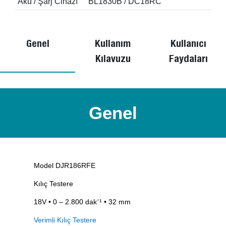
Akü / Şarj Cihazı
BL1830B / DC18RC
Genel
Kullanım
Kullanıcı
Kılavuzu
Faydaları
Genel
Model DJR186RFE
Kılıç Testere
18V • 0 – 2.800 dak⁻¹ • 32 mm
Verimli Kılıç Testere