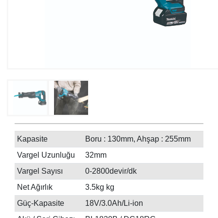
Kapasite
Boru : 130mm, Ahşap : 255mm
Vargel Uzunluğu
32mm
Vargel Sayısı
0-2800devir/dk
Net Ağırlık
3.5kg kg
Güç-Kapasite
18V/3.0Ah/Li-ion