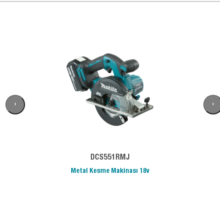
‹
›
DCS551RMJ
Metal Kesme Makinası 18v